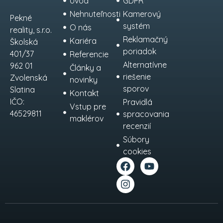
Úvod
GDPR
Nehnuteľnosti
Kamerový
Pekné
systém
O nás
reality, s.r.o.
Reklamačný
Kariéra
Školská
poriadok
401/37
Referencie
Alternatívne
962 01
Články a
riešenie
Zvolenská
novinky
sporov
Slatina
Kontakt
IČO:
Pravidlá
Vstup pre
46529811
spracovania
maklérov
recenzií
Súbory
cookies