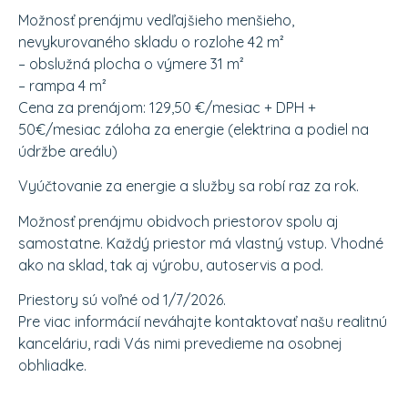
Možnosť prenájmu vedľajšieho menšieho,
nevykurovaného skladu o rozlohe 42 m²
– obslužná plocha o výmere 31 m²
– rampa 4 m²
Cena za prenájom: 129,50 €/mesiac + DPH +
50€/mesiac záloha za energie (elektrina a podiel na
údržbe areálu)
Vyúčtovanie za energie a služby sa robí raz za rok.
Možnosť prenájmu obidvoch priestorov spolu aj
samostatne. Každý priestor má vlastný vstup. Vhodné
ako na sklad, tak aj výrobu, autoservis a pod.
Priestory sú voľné od 1/7/2026.
Pre viac informácií neváhajte kontaktovať našu realitnú
kanceláriu, radi Vás nimi prevedieme na osobnej
obhliadke.