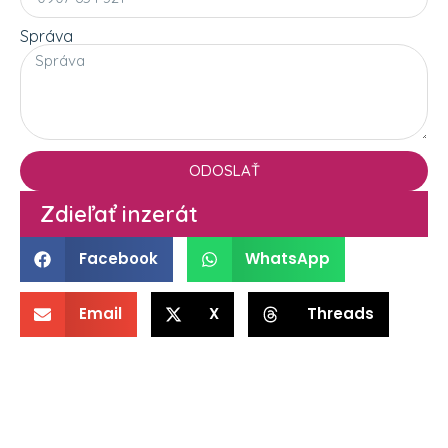
Správa
ODOSLAŤ
Zdieľať inzerát
Facebook
WhatsApp
Email
X
Threads