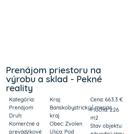
Prenájom priestoru na
výrobu a sklad - Pekné
reality
Kategória:
Kraj:
Cena: 663.3 €
Prenájom
Banskobystrický
/ mesiac
Plocha: 226
Druh:
kraj
m2
Komerčné a
Obec: Zvolen
Stav objektu:
prevádzkové
Ulica: Pod
pôvodný stav