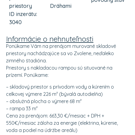
priestory
Dráhami
ID inzerátu:
3040
Informácie o nehnuteľnosti
Ponúkame Vám na prenájom murované skladové
priestory nachádzajúce sa vo Zvolene, neďaleko
zimného štadióna.
Priestory s nakladacou rampou sú situované na
prízemí. Ponúkame:
– skladový priestor s prívodom vody a kúrením o
celkovej výmere 226 m² (bývalá autodielňa)
– obslužná plocha o výmere 68 m²
– rampa 33 m²
Cena za prenájom: 663,30 €/mesiac + DPH +
550€/mesiac záloha za energie (elektrina, kúrenie,
voda a podiel na údržbe areálu)