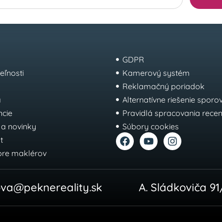
GDPR
eľnosti
Kamerový systém
Reklamačný poriadok
a
Alternatívne riešenie sporo
ncie
Pravidlá spracovania recenz
 a novinky
Súbory cookies
t
pre maklérov
ova@peknereality.sk
A. Sládkoviča 91