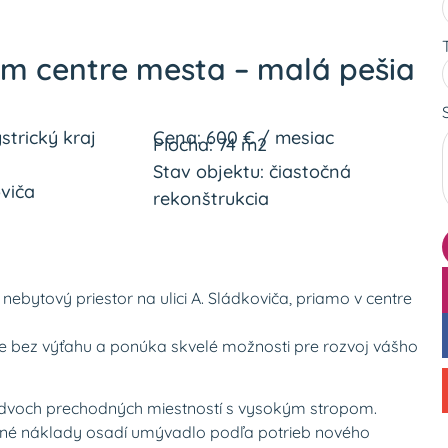
m centre mesta – malá pešia
strický kraj
Cena: 600 € / mesiac
Plocha: 74 m2
Stav objektu: čiastočná
oviča
rekonštrukcia
bytový priestor na ulici A. Sládkoviča, priamo v centre
e bez výťahu a ponúka skvelé možnosti pre rozvoj vášho
z dvoch prechodných miestností s vysokým stropom.
astné náklady osadí umývadlo podľa potrieb nového