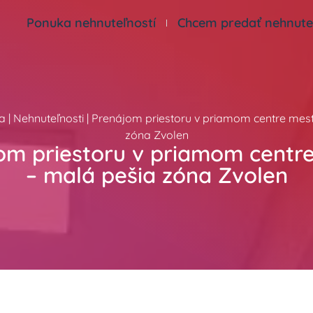
Ponuka nehnuteľností
Chcem predať nehnute
a
|
Nehnuteľnosti
|
Prenájom priestoru v priamom centre mes
zóna Zvolen
om priestoru v priamom centr
– malá pešia zóna Zvolen