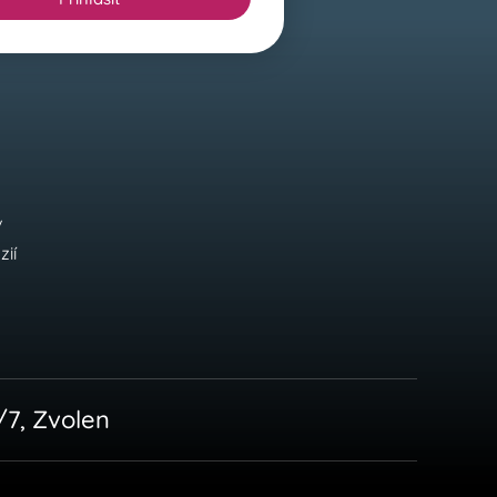
v
ií
/7, Zvolen