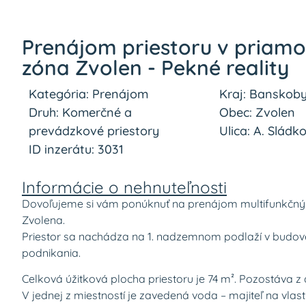
Prenájom priestoru v priamo
zóna Zvolen - Pekné reality
Kategória: Prenájom
Kraj: Banskoby
Druh: Komerčné a
Obec: Zvolen
prevádzkové priestory
Ulica: A. Sládk
ID inzerátu: 3031
Informácie o nehnuteľnosti
Dovoľujeme si vám ponúknuť na prenájom multifunkčný ne
Zvolena.
Priestor sa nachádza na 1. nadzemnom podlaží v budov
podnikania.
Celková úžitková plocha priestoru je 74 m². Pozostáva 
V jednej z miestností je zavedená voda – majiteľ na vl