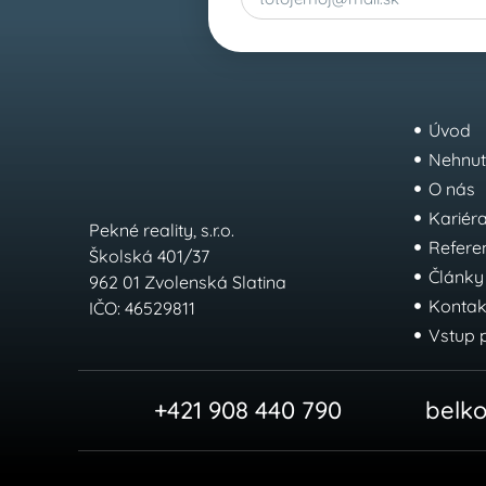
Úvod
Nehnut
O nás
Kariér
Pekné reality, s.r.o.
Refere
Školská 401/37
Články
962 01 Zvolenská Slatina
Kontak
IČO: 46529811
Vstup 
+421 908 440 790
belk