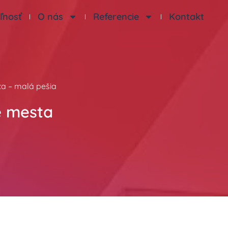
ľnosť
O nás
Referencie
Kontakt
ta – malá pešia
e mesta