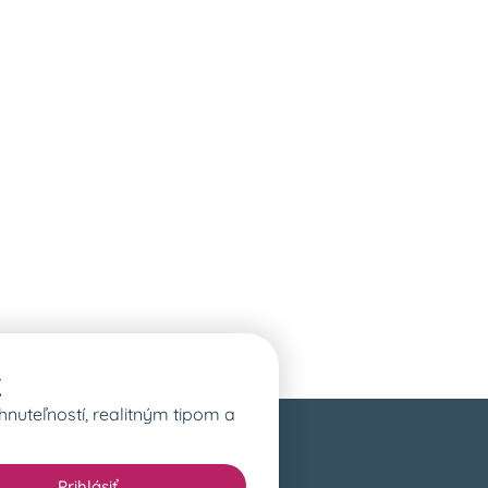
k
hnuteľností, realitným tipom a
Prihlásiť