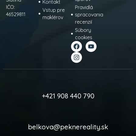
Kontakt
IČO:
Pravidlá
Vstup pre
46529811
spracovania
maklérov
recenzií
Súbory
cookies
+421 908 440 790
belkova@peknereality.sk