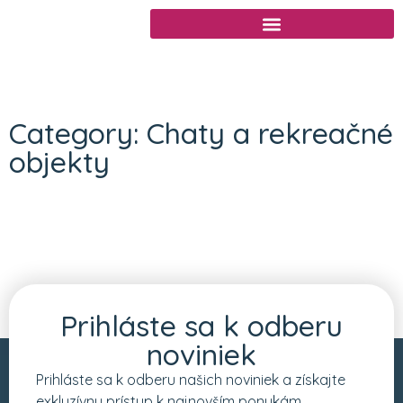
Chcem predať nehnuteľnosť
Category: Chaty a rekreačné
objekty
Prihláste sa k odberu
noviniek
Prihláste sa k odberu našich noviniek a získajte
exkluzívny prístup k najnovším ponukám