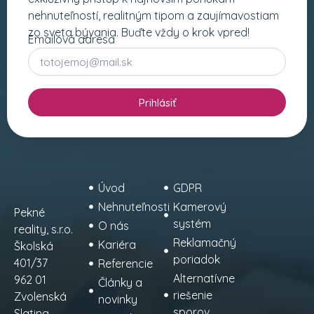
nehnuteľností, realitným tipom a zaujímavostiam
zo sveta bývania. Buďte vždy o krok vpred!
Emailová adresa
Prihlásiť
Úvod
GDPR
Nehnuteľnosti
Kamerový
Pekné
systém
O nás
reality, s.r.o.
Reklamačný
Kariéra
Školská
poriadok
401/37
Referencie
Alternatívne
962 01
Články a
riešenie
Zvolenská
novinky
sporov
Slatina